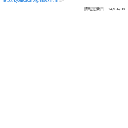
http://kyouikukai.org/index.html
情報更新日：14/04/09