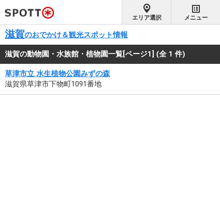
エリア選択
メニュー
滋賀
のおでかけ＆観光スポット情報
滋賀の動物園・水族館・植物園一覧[ページ1]
(全 1 件)
草津市立 水生植物公園みずの森
滋賀県草津市下物町1091番地